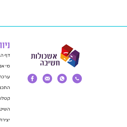
ניו
דף הב
מי אנ
ערכת
התכני
קטלוג
השיטה
יצירת