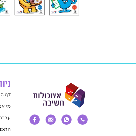
ניו
דף הב
מי אנ
ערכת
התכני