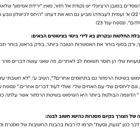
הפסדים במובן הרציונלי יש נקודת אל חזור, מאין ״ירידת אסימון״ של
ההפסד כהפקת הטוב מהרע.” (נספח עמ’ 22) א’ (עמית לעבודה) מביע גם הוא את דעתו: “היח
״. (נספח עמ’ 23)
ת החלטות ובקרתן בא לידי ביטוי בציטוטים הבאים:
ך, ורק בסוף בוחר את האפשרות הטובה ביותר. בודק בראש, בוחר תכני
עויות שלי הן חוסר תשומת לב לאחרים, וזה שאני עושה דברים מהר מד
 בשיטת הרמזור גם בתחומים אחרים?״, השיב ע׳: ״לא חשבתי על ז
ליחסים שלי עם האחים שלי. ואולי לעוד דברים אחרים.” (נספח עמ’ 
 ״ הדוגמה הבולטת ביותר היא השימוש בשיטת הרמזור אשר עלתה כאש
 של הצורך בקיום מסגרות כהישג חשוב לבנה:
 כגון ״נגעת, נסעת״ תרמו לו רבות בהבנת החשיבות של מסגרת וק