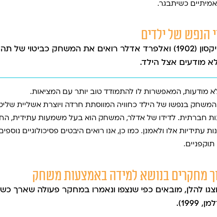
אמיתיים כשיתבגר.
פרויד (1905, 1920)ֿ, קליין (1929), אריקסון (1902) ואלפרד אדלר רואים את 
לא מודעים אצל הילד.
א מודעות, המאפשרות לו להתמודד טוב יותר עם המציאות.
משחק בנפשו של הילד כחוויה המווסתת חרדה ויוצרת אשליית שליטה
ות חברתית. לדידו של אדלר, המשחק הוא בעל משמעות עתידית, החושף
ות עתידיות אלו ולאמנן. כמו כן, אנו רואים היבטים פסיכולוגיים נוספ
 תוקפניים.
יוצגו להלן, מובאים כפי שנצפו ונאמרו במחקר פעולה שארך כשנ
199).