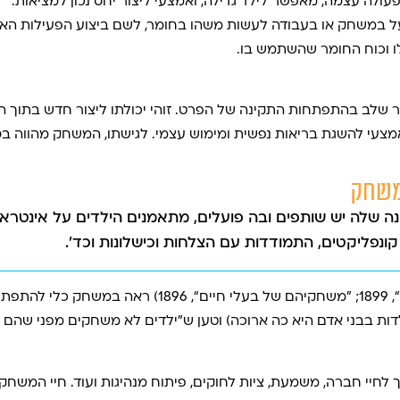
עולה עצמה, מאפשר לילד גדילה, ואמצעי ליצור יחס נכון למציאות.”
על במשחק או בעבודה לעשות משהו בחומר, לשם ביצוע הפעילות האי
לו וכוח החומר שהשתמש בו.
ט, 1971, הוא יותר מאשר שלב בהתפתחות התקינה של הפרט. זוהי יכולתו ליצור חדש 
אמצעי להשגת בריאות נפשית ומימוש עצמי. לגישתו, המשחק מהווה בסי
 שלה יש שותפים ובה פועלים, מתאמנים הילדים על אינטראק
 קונפליקטים, התמודדות עם הצלחות וכישלונות וכד׳.
המלומד הידוע קרל גרוס (”משחקי האדם“, 1899; ”משחקיהם ש
ות בבני אדם היא כה ארוכה) וטען ש”ילדים לא משחקים מפני שהם צ
חיי חברה, משמעת, ציות לחוקים, פיתוח מנהיגות ועוד. חיי המשחק