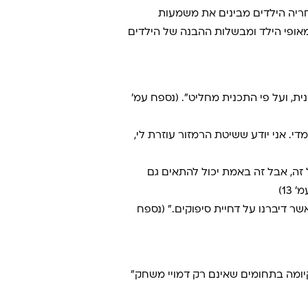
אחריה הילדים מבינים את משמעות
ס לכישלון נובע מאופי הילד ומבשלות ההבנה של הילדים
ת, ועל פי התכנית מחליט״. (נספח עמ’
י. אני יודע ששיטת הרמזור עוזרת לי,
ה, אבל זה באמת יכול להתאים גם
13)
ר דיברנו על דחיית סיפוקים.” (נספח
יומה בתחומים שאינם רק דמויי משחק״