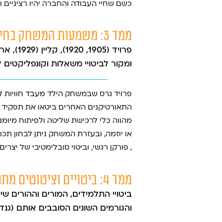
כשם שחיי העבודה והחברה יהיו רציניים ו
ממד 3: משמעות המשחק בחיי הנפש של ילדים
ומקור לביטויי משאלות וקונפליקטים 
פרויד גרס שבמשחק הילד מעבד חוויות ל
התאורטיקנים האחרים ביטאו את תפקיד ה
מהווה כלי לרכישת שליטה ולפיתוח מיומנ
או יוזמה, ובעזרת המשחק ניתן לבחון תכונ
, פורקן רגשי, וביטוי סובלימטיבי של יצרים
ממד 4: ביטויים וציטוטים מתוך מחקרים בנושא למידה באמצעות משחק
ביטויי התלמידים, המורים וההורים ש
והגורמים השונים הסובבים אותם (גנדלמן, 9