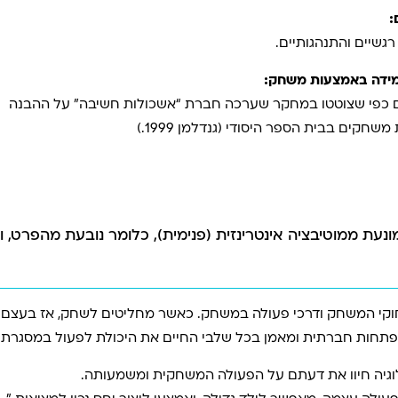
:
גשיים והתנהגותיים.
למידה באמצעות משחק:
ורים כפי שצוטטו במחקר שערכה חברת “אשכולות חשיבה” על ההבנה
קים בבית הספר היסודי (גנדלמן 1999.)
עת ממוטיבציה אינטרינזית (פנימית), כלומר נובעת מהפרט, 
קי המשחק ודרכי פעולה במשחק. כאשר מחליטים לשחק, אז בעצם ל
פתחות חברתית ומאמן בכל שלבי החיים את היכולת לפעול במסגרת חו
לוגיה חיוו את דעתם על הפעולה המשחקית ומשמעותה.