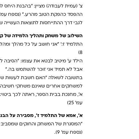
צ’ (עמית לעבודה) מציין: ״בהבנת היחס ל
לגבי דרך ההתייחסות לתוצאות העשייה שלהם
השילוב של משחק ותהליך הלמידה של קבל
התלמיד ז:’ ״אני חושב על כל מהלך ומהל
8)
הילד ע’ מיטיב לבטא את עצמו: ״הסיבה לט
אבל לא תמיד אני זוכר להשתמש בה.”
בתשובה לשאלה “האם חשבת לעשות שימוש
למשחקים אחרים שאינם משחקי חשיבה, וגם 
א’, מחנכת בבית הספר, ראתה לכך ביטוי:
עמ’ 25)
א׳, אמא של התלמיד ז׳, מסבירה על הבנה
״המסגרת של המשחק והחוקים שמסביב לכך
(נספח עמ’ 9).