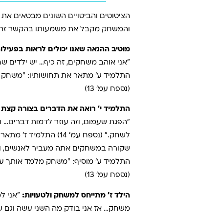
הציטוטים והביטויים השונים מבטאים א
והמשחק מקבל את משמעותו בהקשר זה.
מוטיב ההנאה שאנו יכולים לראות בפעילו
״אני אוהב משחקים, זה כיף… יש ילדים שחו
התלמיד ע’ מתאר את תחושותיו: ״משחק נו
(נספח עמ’ 13)
התלמיד י׳ רואה את הדברים בצורה קצת 
״הפגת שעמום, וזה עוזר לדמות דברים… 
לשחק.” (נספח עמ’ 14) התלמיד ז׳ מתאר את משמעות המשחק עבורו: ״אני חושב שזה נותן דרך לחיים… הכוונה שלי שזה כמו האנשה, מה
שקורה במשחקים אתה מעביר לאנשים, ולהפ
התלמיד ע’ מוסיף: ״משחק מלמד אותך ע
(נספח עמ’ 13)
הילד ז’ מתייחס למשחק ולטעויות:
״אני למ
משחק… אז אני בודק מה השני עשה וגם שו