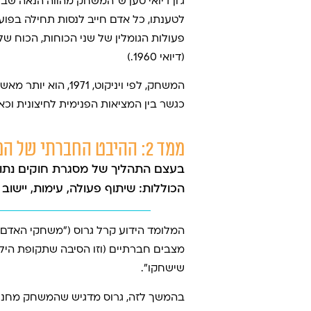
ג׳ון דיואי טען ש״המשחק מהווה הנאה שבפ
לטענתו, כל אדם חייב לנסות תחילה בפו
פעולות הגומלין של שני הכוחות, הכוח ש
(דיואי 1960.)
המשחק, לפי ויניקו
כגשר בין המציאות הפנימית לחיצונית וכ
ממד 2: ההיבט החברתי של המשחק
בעצם התהליך של מסגרת חוקים נתונה
הכוללות: שיתוף פעולה, עימות, יישוב
מצבים חברתיים (וזו הסיבה שתקופת הילד
שישחקו״.
בהמשך לזה, גרוס מדגיש שהמשחק מחנך ל