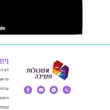
ניו
דף הב
מי אנ
ערכת
התכני
קטלוג