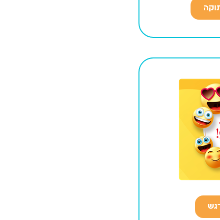
וקה
גש