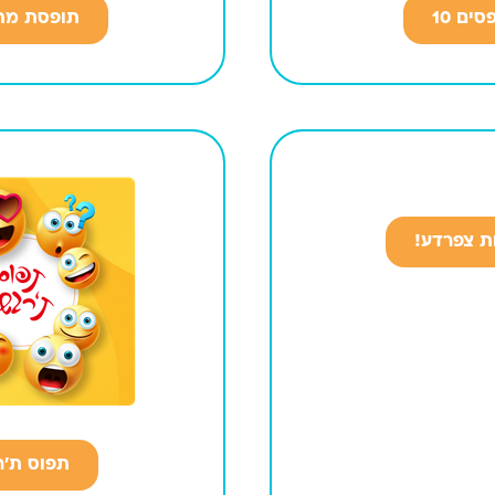
סים 10
תופסת מת
ת צפרדע!
תפוס ת'ר