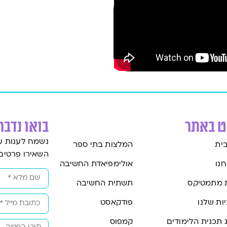
וט באתר
בואו נדבר
נשמח לענות ע
ית
המלצות בתי ספר
השאירו פרטים
חנו
אולימפיאדת החשיבה
 מתמטיקס
תשתית החשיבה
ות שלנו
פודקאסט
 תכנית הלימודים
קמפוס